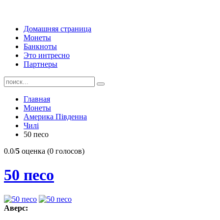
Домашняя страница
Монеты
Банкноты
Это интресно
Партнеры
Главная
Монеты
Америка Південна
Чилі
50 песо
0.0/
5
оценка (0 голосов)
50 песо
Аверс: