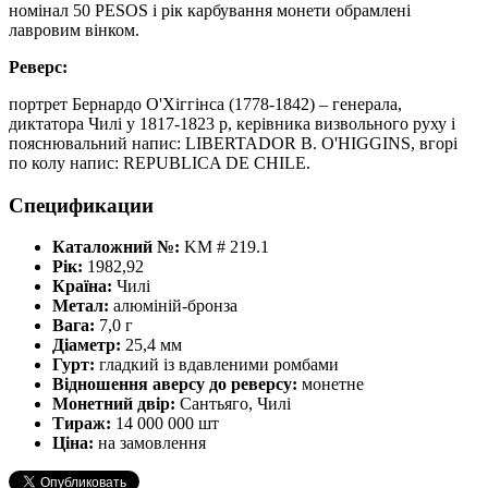
номінал 50 PESOS і рік карбування монети обрамлені
лавровим вінком.
Реверс:
портрет Бернардо О'Хіггінса (1778-1842) – генерала,
диктатора Чилі у 1817-1823 р, керівника визвольного руху і
пояснювальний напис: LIBERTADOR B. O'HIGGINS, вгорі
по колу напис: REPUBLICA DE CHILE.
Спецификации
Каталожний №:
KM # 219.1
Рік:
1982,92
Країна:
Чилі
Метал:
алюміній-бронза
Вага:
7,0 г
Діаметр:
25,4 мм
Гурт:
гладкий із вдавленими ромбами
Відношення аверсу до реверсу:
монетне
Монетний двір:
Сантьяго, Чилі
Тираж:
14 000 000 шт
Ціна:
на замовлення