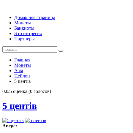
Домашняя страница
Монеты
Банкноты
Это интресно
Партнеры
Главная
Монеты
Азія
Цейлон
5 центів
0.0/
5
оценка (0 голосов)
5 центів
Аверс: