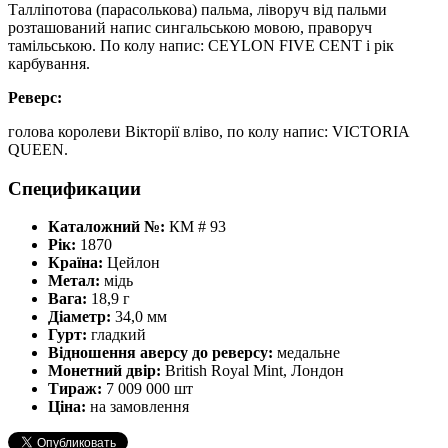
Талліпотова (парасолькова) пальма, ліворуч від пальми
розташований напис сингальською мовою, праворуч
тамільською. По колу напис: CEYLON FIVE CENT і рік
карбування.
Реверс:
голова королеви Вікторії вліво, по колу напис: VICTORIA
QUEEN.
Спецификации
Каталожний №:
КМ # 93
Рік:
1870
Країна:
Цейлон
Метал:
мідь
Вага:
18,9 г
Діаметр:
34,0 мм
Гурт:
гладкий
Відношення аверсу до реверсу:
медальне
Монетний двір:
British Royal Mint, Лондон
Тираж:
7 009 000 шт
Ціна:
на замовлення