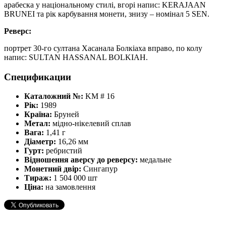
арабеска у національному стилі, вгорі напис: KERAJAAN
BRUNEI та рік карбування монети, знизу – номінал 5 SEN.
Реверс:
портрет 30-го султана Хасанала Болкіаха вправо, по колу
напис: SULTAN HASSANAL BOLKIAH.
Спецификации
Каталожний №:
KM # 16
Рік:
1989
Країна:
Бруней
Метал:
мідно-нікелевий сплав
Вага:
1,41 г
Діаметр:
16,26 мм
Гурт:
ребристий
Відношення аверсу до реверсу:
медальне
Монетний двір:
Сингапур
Тираж:
1 504 000 шт
Ціна:
на замовлення