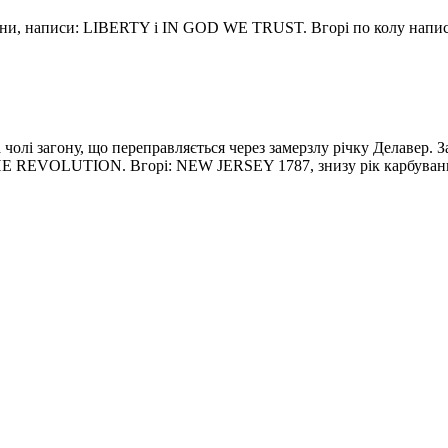
країни, написи: LIBERTY і IN GOD WE TRUST. Вгорі по колу 
чолі загону, що переправляється через замерзлу річку Делавер. З
 REVOLUTION. Вгорі: NEW JERSEY 1787, знизу рік карбуван