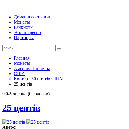
Домашняя страница
Монеты
Банкноты
Это интресно
Партнеры
Главная
Монеты
Америка Північна
США
Квотер «50 штатів США»
25 центів
0.0/
5
оценка (0 голосов)
25 центів
Аверс: