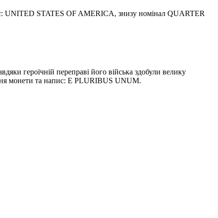
напис: UNITED STATES OF AMERICA, знизу номінал QUARTER
авдяки героїчній переправі його війська здобули велику
ня монети та напис: E PLURIBUS UNUM.