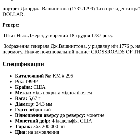
портрет Джорджа Вашингтона (1732-1799) 1-го президента 
DOLLAR.
Реверс:
Штат Нью-Джерсі, утворений 18 грудня 1787 року.
Зображення генерала Дж.Вашингтона, у різдвяну ніч 1776 р. на 
перемогу. Нижче пояснювальний напис: CROSSROADS OF THE
Спецификации
Каталожний №:
КМ # 295
Рік:
1999P
Країна:
США
Метал:
мідь покрита мідно-нікелем
Вага:
5,67 г
Діаметр:
24,3 мм
Гурт:
ребристий
Відношення аверсу до реверсу:
монетне
Монетний двір:
Філадельфія, США
Тираж:
363 200 000 шт
Ціна:
на замовлення