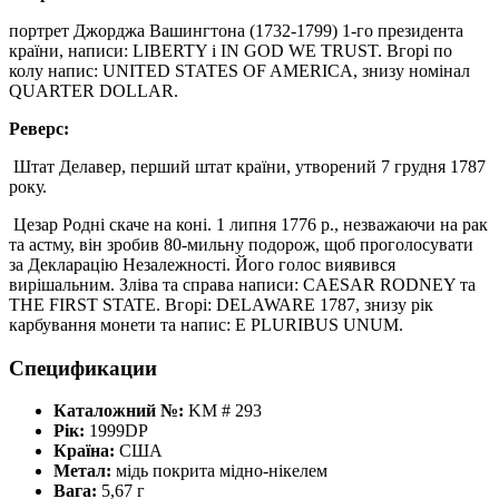
портрет Джорджа Вашингтона (1732-1799) 1-го президента
країни, написи: LIBERTY і IN GOD WE TRUST. Вгорі по
колу напис: UNITED STATES OF AMERICA, знизу номінал
QUARTER DOLLAR.
Реверс:
Штат Делавер, перший штат країни, утворений 7 грудня 1787
року.
Цезар Родні скаче на коні. 1 липня 1776 р., незважаючи на рак
та астму, він зробив 80-мильну подорож, щоб проголосувати
за Декларацію Незалежності. Його голос виявився
вирішальним. Зліва та справа написи: CAESAR RODNEY та
THE FIRST STATE. Вгорі: DELAWARE 1787, знизу рік
карбування монети та напис: E PLURIBUS UNUM.
Спецификации
Каталожний №:
KM # 293
Рік:
1999DP
Країна:
США
Метал:
мідь покрита мідно-нікелем
Вага:
5,67 г