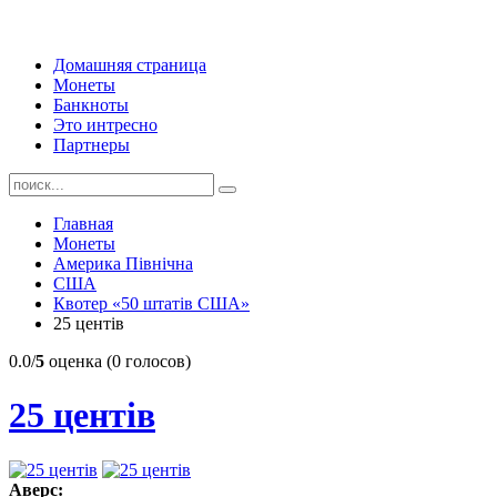
Домашняя страница
Монеты
Банкноты
Это интресно
Партнеры
Главная
Монеты
Америка Північна
США
Квотер «50 штатів США»
25 центів
0.0/
5
оценка (0 голосов)
25 центів
Аверс: