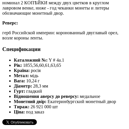
номинал 2 КОПѢЙКИ между двух цветков в круглом
лавровом венке, ниже - год чеканки монеты и литеры
обозначающие монетный двор.
Реверс:
герб Российской империи: коронованный двуглавый орел,
возле короны ленты.
Спецификации
Каталожний №:
Y # 4a.1
Рік:
1855,56,60,61,63,65
Країна:
росія
Метал:
мідь
Вага:
10,24 г
Діаметр:
28,3 мм
Гурт:
гладкий
Відношення аверсу до реверсу:
медальное
Монетний двір:
Екатеринбургский монетный двор
Тираж:
26 921 000 шт
Ціна:
под заказ