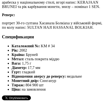
арабеска у національному стилі, вгорі напис: KERAJAAN
BRUNEI та рік карбування монети, знизу – номінал 1 SEN.
Реверс:
портрет 30-го султана Хасанала Болкіаха у військовій формі,
по колу напис: SULTAN HAJI HASSANAL BOLKIAH.
Спецификации
Каталожний №:
KM # 34
Рік:
2002
Країна:
Бруней
Метал:
сталь покрита міддю
Вага:
1,75 г
Діаметр:
17,7 мм
Гурт:
гладкий
Відношення аверсу до реверсу:
медальне
Монетний двір:
Сингапур
Тираж:
804 900 шт
Ціна:
на замовлення