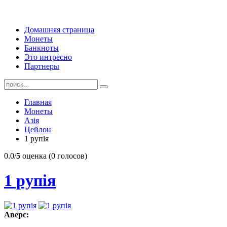
Домашняя страница
Монеты
Банкноты
Это интресно
Партнеры
Главная
Монеты
Азія
Цейлон
1 рупія
0.0/
5
оценка (0 голосов)
1 рупія
Аверс: