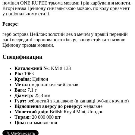
номінал ONE RUPEE трьома мовами і рік карбування монети.
Вгорі назва Цейлону сингальською мовою, по колу орнамент
у національному стилі.
Реверс:
герб острова Цейлон: золотий лев з мечем у правій передній
лапі всередині коронованого кільця, знизу стрічка з назвою
Цейлону трьома мовами.
Спецификации
Каталожний №:
KM # 133
Рік:
1963
Країна:
Цейлон
Метал:
мідно-нікелевий сплав
Вага:
7,1 г
Діаметр:
25,3 мм
Гурт:
ребристий з канавкою (в канавці рубчик крупно)
Відношення аверсу до реверсу:
медальне
Монетний двір:
British Royal Mint, Лондон
Тираж:
20 000 000 шт
Ціна:
на замовлення