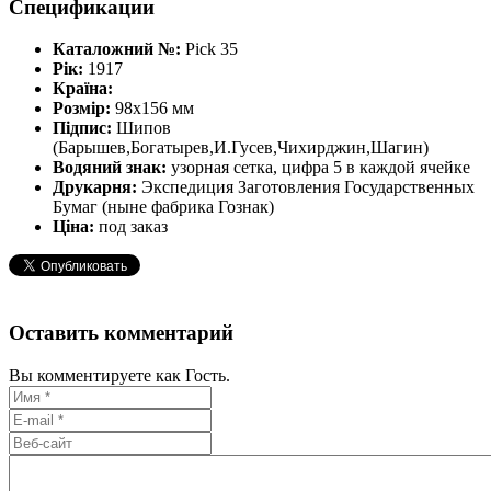
Спецификации
Каталожний №:
Pick 35
Рік:
1917
Країна:
Розмір:
98х156 мм
Підпис:
Шипов
(Барышев,Богатырев,И.Гусев,Чихирджин,Шагин)
Водяний знак:
узорная сетка, цифра 5 в каждой ячейке
Друкарня:
Экспедиция Заготовления Государственных
Бумаг (ныне фабрика Гознак)
Ціна:
под заказ
Оставить комментарий
Вы комментируете как Гость.