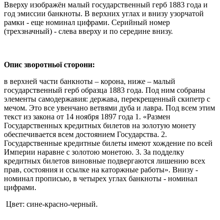
Вверху изображён малый государственный герб 1883 года и
год эмиссии банкноты. В верхних углах и внизу узорчатой
рамки - еще номинал цифрами. Серийный номер
(трехзначный) - слева вверху и по середине внизу.
Опис зворотньої сторони:
в верхней части банкноты – корона, ниже – малый
государственный герб образца 1883 года. Под ним собраны
элементы самодержавия: держава, перекрещенный скипетр с
мечом. Это все увенчано ветвями дуба и лавра. Под всем этим
текст из закона от 14 ноября 1897 года 1. «Размен
Государственных кредитных билетов на золотую монету
обеспечивается всем достоянием Государства. 2.
Государственные кредитные билеты имеют хождение по всей
Империи наравне с золотою монетою. 3. За подделку
кредитных билетов виновные подвергаются лишению всех
прав, состояния и ссылке на каторжные работы». Внизу -
номинал прописью, в четырех углах банкноты - номинал
цифрами.
Цвет: сине-красно-черный.