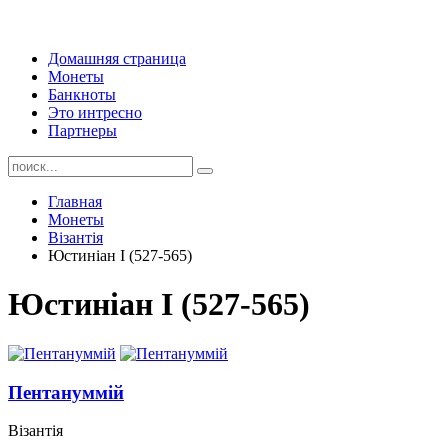
Домашняя страница
Монеты
Банкноты
Это интресно
Партнеры
Главная
Монеты
Візантія
Юстиніан I (527-565)
Юстиніан I (527-565)
Пентануммій
Візантія