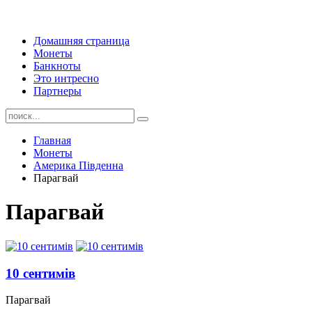
Домашняя страница
Монеты
Банкноты
Это интресно
Партнеры
Главная
Монеты
Америка Південна
Парагвай
Парагвай
10 сентимів
Парагвай