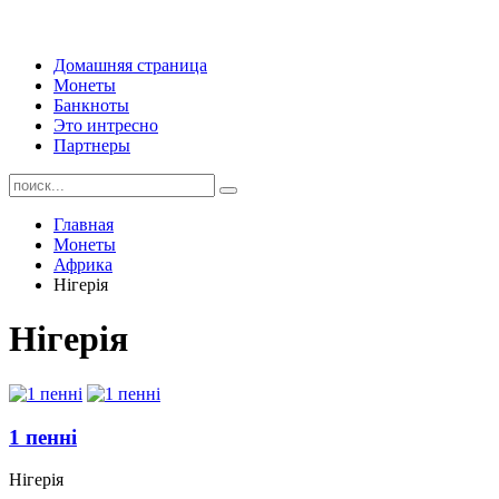
Домашняя страница
Монеты
Банкноты
Это интресно
Партнеры
Главная
Монеты
Африка
Нігерія
Нігерія
1 пенні
Нігерія