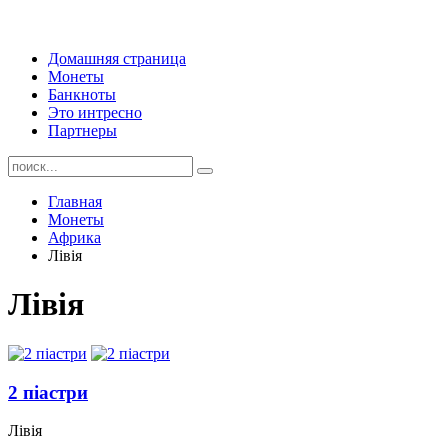
Домашняя страница
Монеты
Банкноты
Это интресно
Партнеры
Главная
Монеты
Африка
Лівія
Лівія
2 піастри
Лівія