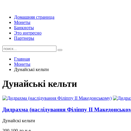
Домашняя страница
Монеты
Банкноты
Это интресно
Партнеры
Главная
Монеты
Дунайські кельти
Дунайські кельти
Дидрахма (наслідування Філіппу II Македонсько
Дунайскі кельти
200-100 до н.е.