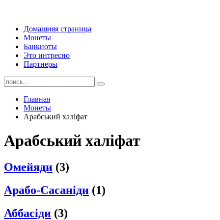
Домашняя страница
Монеты
Банкноты
Это интресно
Партнеры
Главная
Монеты
Арабський халіфат
Арабський халіфат
Омейяди
(3)
Арабо-Сасаніди
(1)
Аббасіди
(3)