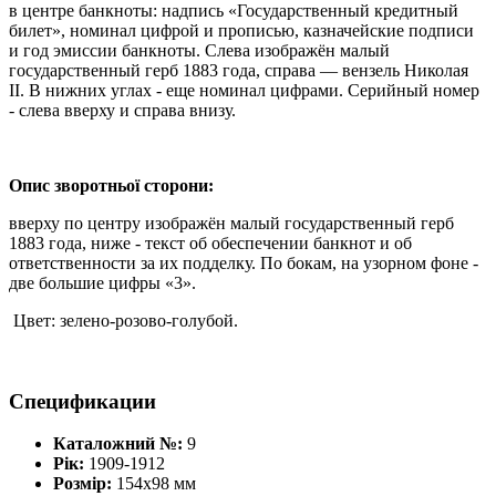
в центре банкноты: надпись «Государственный кредитный
билет», номинал цифрой и прописью, казначейские подписи
и год эмиссии банкноты. Слева изображён малый
государственный герб 1883 года, справа — вензель Николая
II. В нижних углах - еще номинал цифрами. Серийный номер
- слева вверху и справа внизу.
Опис зворотньої сторони:
вверху по центру изображён малый государственный герб
1883 года, ниже - текст об обеспечении банкнот и об
ответственности за их подделку. По бокам, на
узорном фоне -
две большие цифры «3».
Цвет: зелено-розово-голубой.
Спецификации
Каталожний №:
9
Рік:
1909-1912
Розмір:
154х98 мм