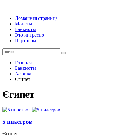
Домашняя страница
Монеты
Банкноты
Это интресно
Партнеры
Главная
Банкноты
Африка
Єгипет
Єгипет
5 пиастров
Єгипет