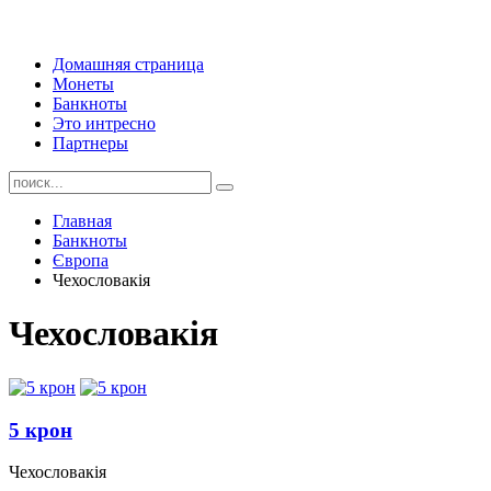
Домашняя страница
Монеты
Банкноты
Это интресно
Партнеры
Главная
Банкноты
Європа
Чехословакія
Чехословакія
5 крон
Чехословакія